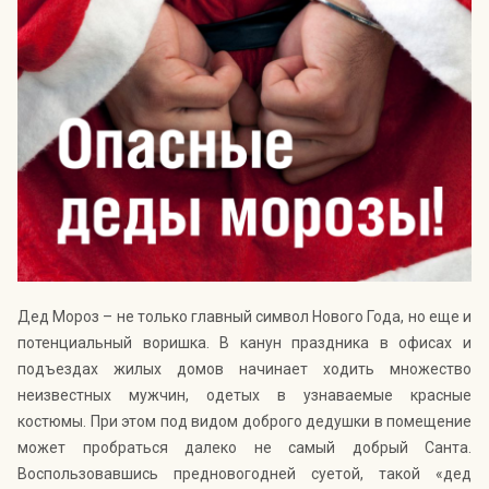
Индекс Безопасности ГВАРДИИ –
открытый проект Агентства Безопасности ГВАРДИЯ для
оценки уровня защищённости жителей города от
криминальных угроз.
Подробнее >>
Дед Мороз – не только главный символ Нового Года, но еще и
потенциальный воришка. В канун праздника в офисах и
подъездах жилых домов начинает ходить множество
неизвестных мужчин, одетых в узнаваемые красные
костюмы. При этом под видом доброго дедушки в помещение
может пробраться далеко не самый добрый Санта.
Воспользовавшись предновогодней суетой, такой «дед