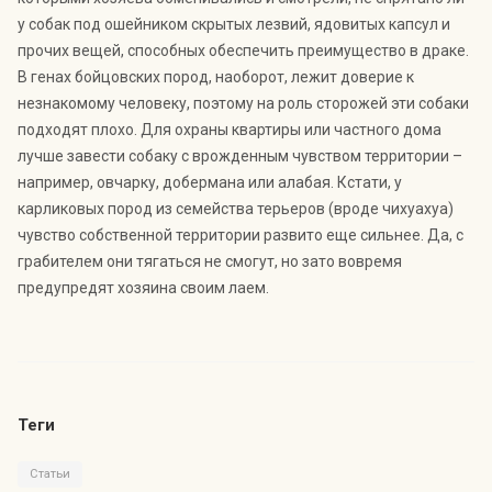
Индекс Безопасности ГВАРДИИ –
у собак под ошейником скрытых лезвий, ядовитых капсул и
открытый проект Агентства Безопасности ГВАРДИЯ для
оценки уровня защищённости жителей города от
прочих вещей, способных обеспечить преимущество в драке.
криминальных угроз.
Подробнее >>
В генах бойцовских пород, наоборот, лежит доверие к
незнакомому человеку, поэтому на роль сторожей эти собаки
подходят плохо. Для охраны квартиры или частного дома
лучше завести собаку с врожденным чувством территории –
например, овчарку, добермана или алабая. Кстати, у
карликовых пород из семейства терьеров (вроде чихуахуа)
чувство собственной территории развито еще сильнее. Да, с
грабителем они тягаться не смогут, но зато вовремя
предупредят хозяина своим лаем.
Теги
Статьи