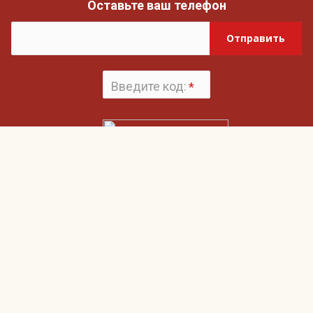
Оставьте ваш телефон
Отправить
Введите код:
*
Поменять
картинку
Нажимая на кнопку «Отправить», вы даете согласие на обработку своих
Пользовательским соглашением
персональных данных и согласие с
и
Политикой конфиденциальности
Гвардия
О компании
Наши клиенты