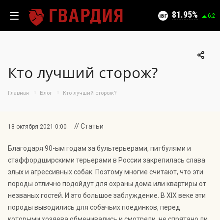
Текущий уровень угроз (на 06.08.2026):
Безопасно
81.95
6.2
Кто лучший сторож?
100
95
Главная
Блог
Кто лучший сторож?
90
05.08.2026
81.95%
85
80
// Статьи
18 октября 2021 0:00
75
Благодаря 90-ым годам за бультерьерами, питбулями и
70
стаффордширскими терьерами в России закрепилась слава
65
злых и агрессивных собак. Поэтому многие считают, что эти
60
породы отлично подойдут для охраны дома или квартиры от
55
незваных гостей. И это большое заблуждение. В XIX веке эти
50
08.07
23.07
05.08
породы выводились для собачьих поединков, перед
которыми хозяева обменивались и смотрели, не спрятано ли