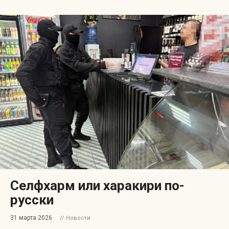
Селфхарм или харакири по-
русски
31 марта 2026
// Новости