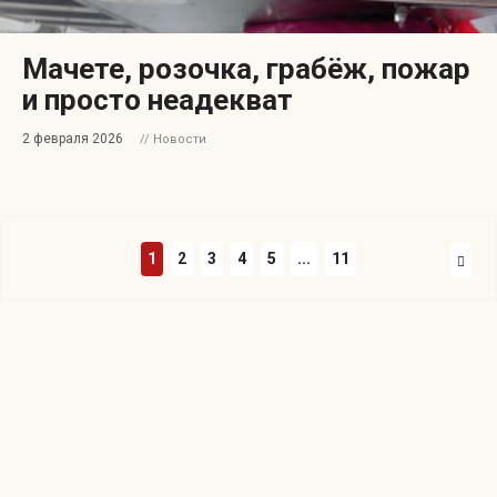
Мачете, розочка, грабёж, пожар
и просто неадекват
2 февраля 2026
// Новости
1
2
3
4
5
...
11