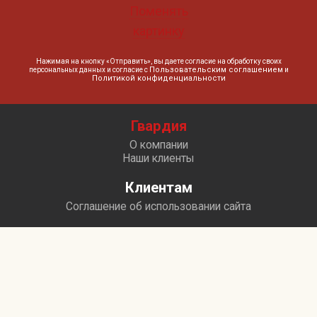
Поменять
картинку
Нажимая на кнопку «Отправить», вы даете согласие на обработку своих
Пользовательским соглашением
персональных данных и согласие с
и
Политикой конфиденциальности
Гвардия
О компании
Наши клиенты
Клиентам
Соглашение об использовании сайта
+7 (383) 2-990-991
+7 (383) 2-090-991
guard@abgv.ru
630099, г. Новосибирск, ул. Депутатская, д. 46, 1‑й подъезд,