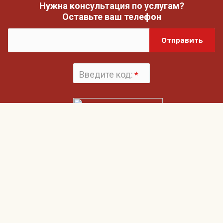
Нужна консультация по услугам?
Оставьте ваш телефон
Отправить
Введите код:
*
Поменять
картинку
Нажимая на кнопку «Отправить», вы даете согласие на обработку своих
Пользовательским соглашением
персональных данных и согласие с
и
Политикой конфиденциальности
Гвардия
О компании