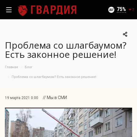
Текущий уровень угроз (на 08.08.2026):
Безопасно
75
7
Проблема со шлагбаумом?
100
Есть законное решение!
95
90
Главная
Блог
85
06.08.2026
Проблема со шлагбаумом? Есть законное решение!
75%
80
75
70
// Мы в СМИ
19 марта 2021 0:00
65
60
55
50
10.07
25.07
06.08