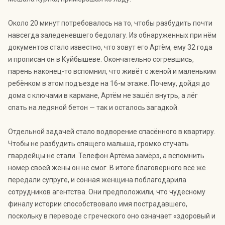
Около 20 минут потребовалось на то, чтобы разбудить почти
навсегда заледеневшего бедолагу. Из обнаруженных при нём
документов стало известно, что зовут его Артём, ему 32 года
и прописан он в Куйбышеве. Окончательно согревшись,
парень наконец-то вспомнил, что живёт с женой и маленьким
ребёнком в этом подъезде на 16-м этаже. Почему, дойдя до
дома с ключами в кармане, Артём не зашёл внутрь, а лёг
спать на ледяной бетон — так и осталось загадкой.
Отдельной задачей стало водворение спасённого в квартиру.
Чтобы не разбудить спящего малыша, громко стучать
гвардейцы не стали. Телефон Артёма замёрз, а вспомнить
номер своей жены он не смог. В итоге благоверного всё же
передали супруге, и сонная женщина поблагодарила
сотрудников агентства. Они предположили, что чудесному
финалу истории способствовало имя пострадавшего,
поскольку в переводе с греческого оно означает «здоровый и