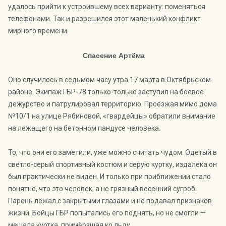
удалось прийти к устроившему всех варианту: поменяться
телефонами. Так и разрешился этот маленький конфликт
мирного времени.
Спасение Артёма
Оно случилось в седьмом часу утра 17 марта в Октябрьском
районе. Экипаж ГБР-78 только-только заступил на боевое
дежурство и патрулировал территорию. Проезжая мимо дома
№10/1 на улице Рябиновой, «гвардейцы» обратили внимание
на лежащего на бетонном пандусе человека.
То, что они его заметили, уже можно считать чудом. Одетый в
светло-серый спортивный костюм и серую куртку, издалека он
был практически не виден. И только при приближении стало
понятно, что это человек, а не грязный весенний сугроб.
Парень лежал с закрытыми глазами и не подавал признаков
жизни. Бойцы ГБР попытались его поднять, но не смогли —
мешала куртка, примёрзшая ко льду.