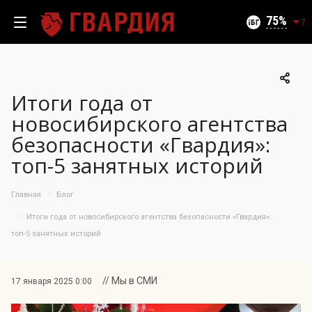
Текущий уровень угроз (на 07.08.2026):
Безопасно
75
7
Итоги года от
100
новосибирского агентства
95
безопасности «Гвардия»:
90
топ-5 занятных историй
85
06.08.2026
75%
80
Главная
Блог
75
70
Итоги года от новосибирского агентства безопасности «Гвардия»:
65
топ-5 занятных историй
60
55
// Мы в СМИ
17 января 2025 0:00
50
09.07
24.07
06.08