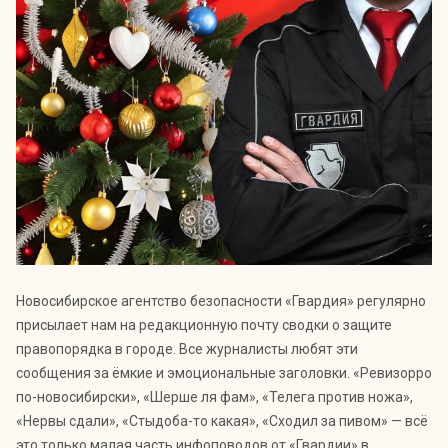
Индекс Безопасности ГВАРДИИ –
открытый проект Агентства Безопасности ГВАРДИЯ для
оценки уровня защищённости жителей города от
криминальных угроз.
Подробнее >>
Новосибирское агентство безопасности «Гвардия» регулярно
присылает нам на редакционную почту сводки о защите
правопорядка в городе. Все журналисты любят эти
сообщения за ёмкие и эмоциональные заголовки. «Ревизорро
по-новосибирски», «Шерше ля фам», «Телега против ножа»,
«Нервы сдали», «Стыдоба-то какая», «Сходил за пивом» — всё
это только малая часть инфоповодов от «Гвардии» в