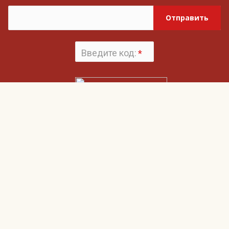
Отправить
Введите код:
*
Поменять
картинку
Нажимая на кнопку «Отправить», вы даете согласие на обработку своих
Пользовательским соглашением
персональных данных и согласие с
и
Политикой конфиденциальности
Гвардия
О компании
Наши клиенты