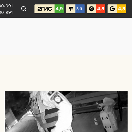
990-991
090-991