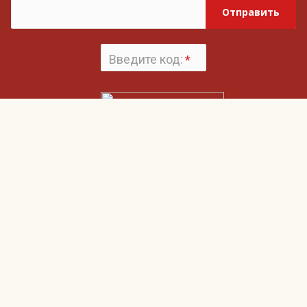
Отправить
Введите код:
*
Поменять
картинку
Нажимая на кнопку «Отправить», вы даете согласие на обработку своих
Пользовательским соглашением
персональных данных и согласие с
и
Политикой конфиденциальности
Гвардия
О компании
Наши клиенты
Клиентам