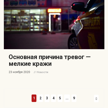
Основная причина тревог —
мелкие кражи
23 ноября 2020
// Новости
1
2
3
4
5
...
9