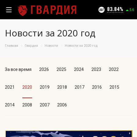
Текущий уровень угроз (на 10.08.2026):
Безопасно
83.84
5.6
Новости за 2020 год
Главная
Гвардия
Новости
Новости за 2020 год
100
95
09.08.2026
90
83.84%
За все время
2026
2025
2024
2023
2022
85
80
75
2021
2020
2019
2018
2017
2016
2015
70
65
2014
2008
2007
2006
60
55
50
12.07
27.07
09.08