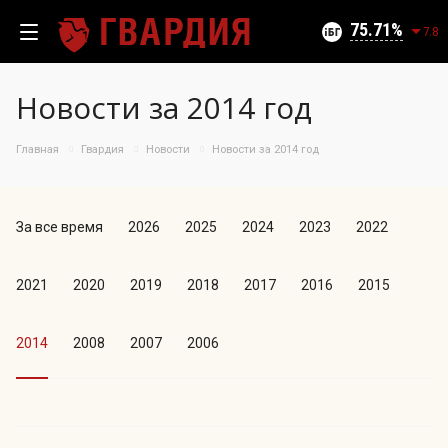
Текущий уровень угроз (на 06.08.2026):
Безопасно
75.71
7.8
Новости за 2014 год
Главная
Гвардия
Новости
Новости за 2014 год
100
95
90
За все время
2026
2025
2024
2023
2022
85
04.08.2026
75.71%
80
75
2021
2020
2019
2018
2017
2016
2015
70
65
2014
2008
2007
2006
60
55
50
08.07
23.07
04.08