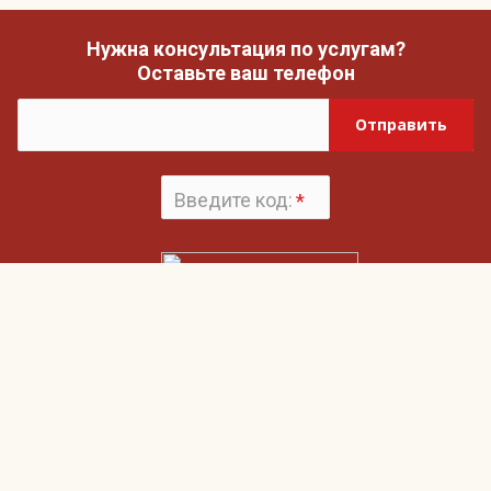
Нужна консультация по услугам?
Оставьте ваш телефон
Отправить
Введите код:
*
Поменять
картинку
Нажимая на кнопку «Отправить», вы даете согласие на обработку своих
Пользовательским соглашением
персональных данных и согласие с
и
Политикой конфиденциальности