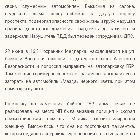
своим служебным автомобилем. Выскочив из салона,
неадекват сломя голову побежал на другую сторону
проспекта, подвергая опасности свою жизнь и грубо нарушая
правила дорожного движения. Гвардейцы догнали его и
задержали. Нарушитель ПДД был передан сотрудникам ДПС.
22 июня в 16:51 охранник Медпарка, находящегося на ул.
Сакко и Ванцетти, позвонил в дежурную часть Агентства
Безопасности и попросил направить на автопарковку ГБР.
Там женщина примерно сорока лет разделась догола и легла
загорать на автомобиль «Мазда» черного цвета, при этом
помяв крышу авто.
Поскольку на замечания бойцов ГБР дама никак не
реагировала, на место ЧП была вызвана полиция и скорая
психиатрическая помощь. Медики госпитализировали
женщину. Выяснилось, что она их постоянная пациентка,
которая недавно завершила курс лечения в стационаре и на