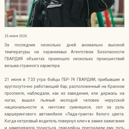
Индекс Безопасности ГВАРДИИ –
открытый проект Агентства Безопасности ГВАРДИЯ для
оценки уровня защищённости жителей города от
криминальных угроз.
Подробнее >>
25 июня 2026
За последние несколько дней аномально высокой
температуры на охраняемых Агентством Безопасности
ГВАРДИЯ объектах произошло несколько происшествий
весьма странного характера.
21 июня в 7:33 утра бойцы ГБР-74 ГВАРДИИ, прибывшие в
круглосуточно работающий бар, расположенный на Красном
проспекте, наблюдали, как из заведения, еле держась на
ногах, вышел пьяный молодой человек нерусской
национальности и, ничтоже сумняшеся, сел за руль
каршерингового автомобиля «Лада-гранта» белого цвета.
Когда нетрезвый водитель повернул ключ в замке зажигания
и намеревался тронуться, гвардейцы преградили ему путь