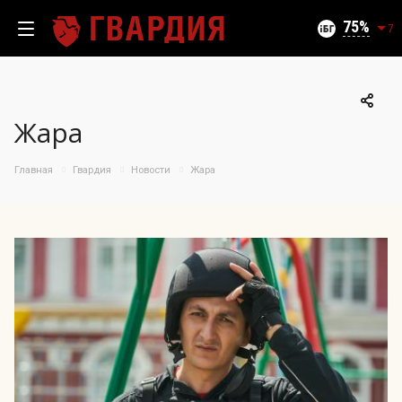
Текущий уровень угроз (на 09.08.2026):
Безопасно
75
7
Жара
100
95
Главная
Гвардия
Новости
Жара
90
85
06.08.2026
75%
80
75
70
65
60
55
50
10.07
25.07
06.08