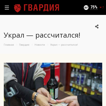
Текущий уровень угроз (на 09.08.2026):
Безопасно
75
7
Украл — рассчитался!
100
95
Главная
Гвардия
Новости
Украл — рассчитался!
90
85
06.08.2026
75%
80
75
70
65
60
55
50
10.07
25.07
06.08