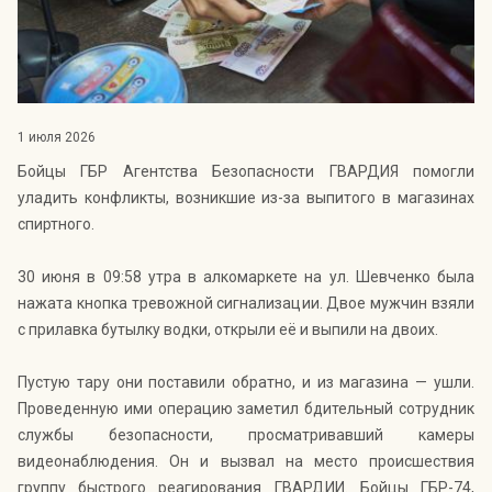
Индекс Безопасности ГВАРДИИ –
открытый проект Агентства Безопасности ГВАРДИЯ для
оценки уровня защищённости жителей города от
криминальных угроз.
Подробнее >>
1 июля 2026
Бойцы ГБР Агентства Безопасности ГВАРДИЯ помогли
уладить конфликты, возникшие из-за выпитого в магазинах
спиртного.
30 июня в 09:58 утра в алкомаркете на ул. Шевченко была
нажата кнопка тревожной сигнализации. Двое мужчин взяли
с прилавка бутылку водки, открыли её и выпили на двоих.
Пустую тару они поставили обратно, и из магазина — ушли.
Проведенную ими операцию заметил бдительный сотрудник
службы безопасности, просматривавший камеры
видеонаблюдения. Он и вызвал на место происшествия
группу быстрого реагирования ГВАРДИИ. Бойцы ГБР-74,