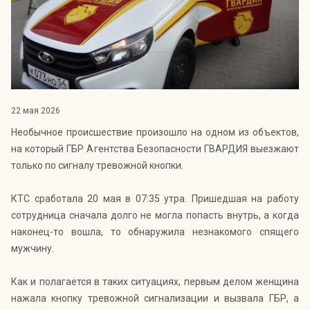
Индекс Безопасности ГВАРДИИ –
открытый проект Агентства Безопасности ГВАРДИЯ для
оценки уровня защищённости жителей города от
криминальных угроз.
Подробнее >>
22 мая 2026
Необычное происшествие произошло на одном из объектов,
на который ГБР Агентства Безопасности ГВАРДИЯ выезжают
только по сигналу тревожной кнопки.
КТС сработала 20 мая в 07:35 утра. Пришедшая на работу
сотрудница сначала долго не могла попасть внутрь, а когда
наконец-то вошла, то обнаружила незнакомого спящего
мужчину.
Как и полагается в таких ситуациях, первым делом женщина
нажала кнопку тревожной сигнализации и вызвала ГБР, а