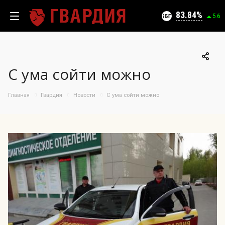
Текущий уровень угроз (на 10.08.2026):
Безопасно
83.84
5.6
С ума сойти можно
100
95
Главная
Гвардия
Новости
С ума сойти можно
09.08.2026
90
83.84%
85
80
75
70
65
60
55
50
12.07
27.07
09.08