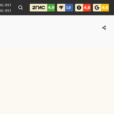
990-991
090-991