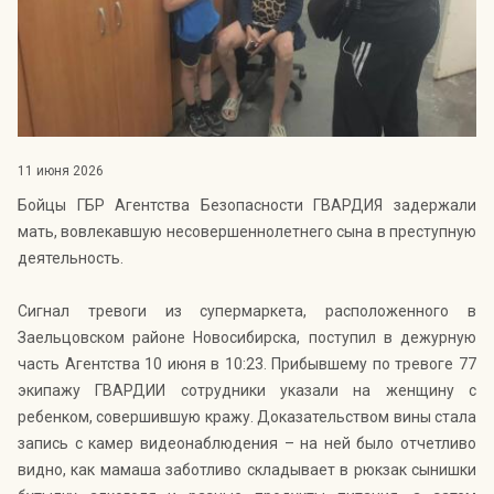
Индекс Безопасности ГВАРДИИ –
открытый проект Агентства Безопасности ГВАРДИЯ для
оценки уровня защищённости жителей города от
криминальных угроз.
Подробнее >>
11 июня 2026
Бойцы ГБР Агентства Безопасности ГВАРДИЯ задержали
мать, вовлекавшую несовершеннолетнего сына в преступную
деятельность.
Сигнал тревоги из супермаркета, расположенного в
Заельцовском районе Новосибирска, поступил в дежурную
часть Агентства 10 июня в 10:23. Прибывшему по тревоге 77
экипажу ГВАРДИИ сотрудники указали на женщину с
ребенком, совершившую кражу. Доказательством вины стала
запись с камер видеонаблюдения – на ней было отчетливо
видно, как мамаша заботливо складывает в рюкзак сынишки