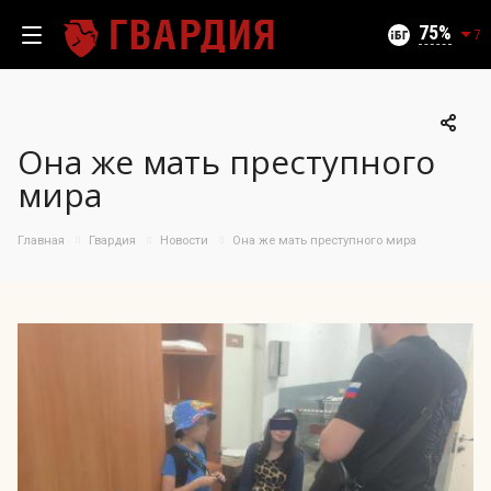
Текущий уровень угроз (на 08.08.2026):
Безопасно
75
7
Она же мать преступного
100
мира
95
90
Главная
Гвардия
Новости
Она же мать преступного мира
85
06.08.2026
75%
80
75
70
65
60
55
50
10.07
25.07
06.08