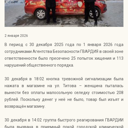
Индекс Безопасности ГВАРДИИ –
открытый проект Агентства Безопасности ГВАРДИЯ для
оценки уровня защищённости жителей города от
криминальных угроз.
Подробнее >>
2 января 2026
В период с 30 декабря 2025 года по 1 января 2026 года
сотрудниками Агентства Безопасности ГВАРДИЯ в своей зоне
ответственности было пресечено 25 попыток хищения и 113
нарушений общественного порядка.
30 декабря в 18:02 кнопка тревожной сигнализации была
нажата в магазине на ул. Титова – женщина пыталась
вынести без оплаты малосольную селедку стоимостью 208
рублей. Поскольку денег у неё не было, товар был изъят и
возвращён магазину.
30 декабря в 14:02 группа быстрого реагирования ГВАРДИИ
была вызвана в приемный покой городской клинической