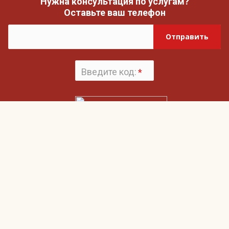
Нужна консультация по услугам?
Оставьте ваш телефон
Отправить
Введите код:
*
Поменять
картинку
Нажимая на кнопку «Отправить», вы даете согласие на обработку своих
Пользовательским соглашением
персональных данных и согласие с
и
Политикой конфиденциальности
Гвардия
О компании