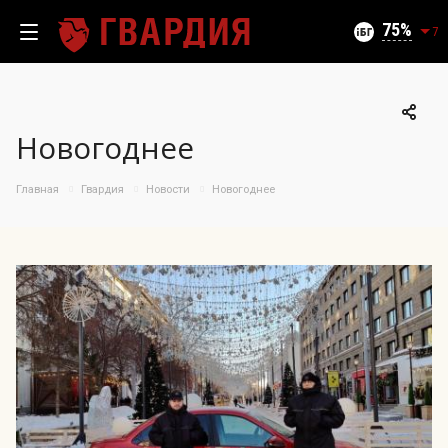
Текущий уровень угроз (на 10.08.2026):
Безопасно
75
7
Новогоднее
100
95
Главная
Гвардия
Новости
Новогоднее
90
85
06.08.2026
75%
80
75
70
65
60
55
50
11.07
26.07
06.08