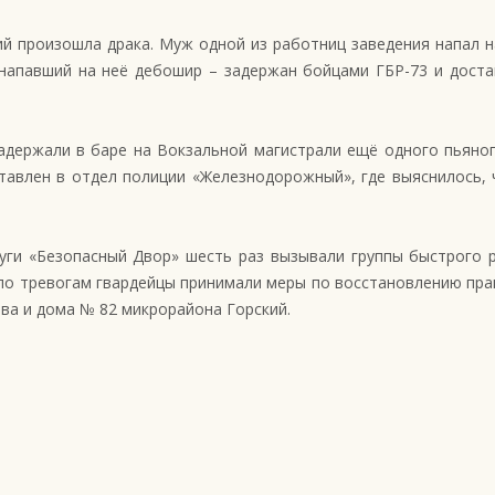
кий произошла драка. Муж одной из работниц заведения напал 
напавший на неё дебошир – задержан бойцами ГБР-73 и доста
адержали в баре на Вокзальной магистрали ещё одного пьяног
тавлен в отдел полиции «Железнодорожный», где выяснилось, 
луги «Безопасный Двор» шесть раз вызывали группы быстрого р
о тревогам гвардейцы принимали меры по восстановлению правоп
кова и дома № 82 микрорайона Горский.