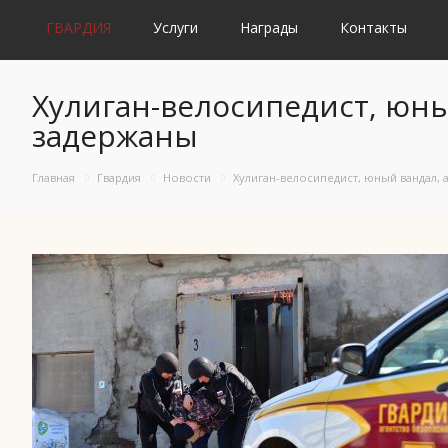
ГВАРДИЯ
Услуги
Награды
Контакты
Хулиган-велосипедист, юн
задержаны
Главная
Гвардия
Новости
Хулиган-велосипедист, юный вандал