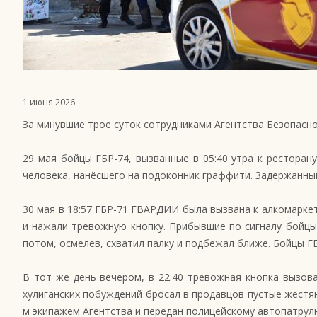
1 июня 2026
За минувшие трое суток сотрудниками Агентства Безопасн
29 мая бойцы ГБР-74, вызванные в 05:40 утра к рестора
человека, нанёсшего на подоконник граффити. Задержанный
30 мая в 18:57 ГБР-71 ГВАРДИИ была вызвана к алкомаркет
и нажали тревожную кнопку. Прибывшие по сигналу бойцы 
потом, осмелев, схватил палку и подбежал ближе. Бойцы Г
В тот же день вечером, в 22:40 тревожная кнопка вызова
хулиганских побуждений бросал в продавцов пустые жестян
м экипажем Агентства и передан полицейскому автопатрул