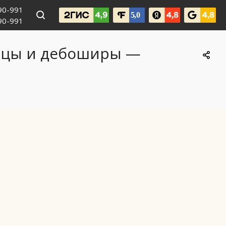
990-991
090-991
ницы и дебоширы —