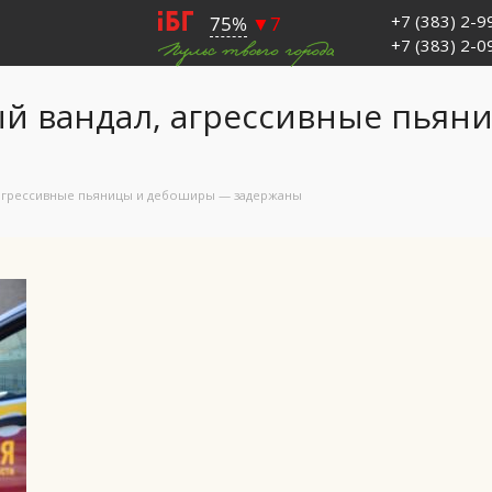
+7 (383) 2-
+7 (383) 2-
ый вандал, агрессивные пья
, агрессивные пьяницы и дебоширы — задержаны