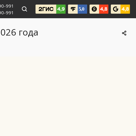
990-991
090-991
026 года