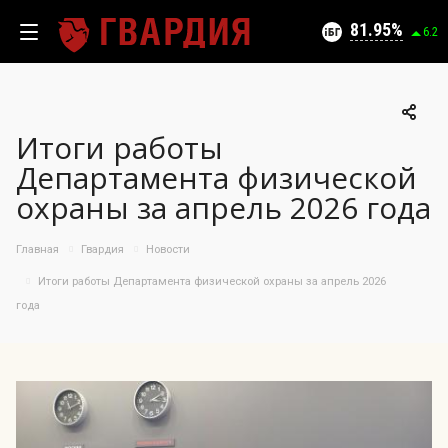
Текущий уровень угроз (на 07.08.2026):
Безопасно
81.95
6.2
Итоги работы
100
Департамента физической
95
охраны за апрель 2026 года
90
05.08.2026
81.95%
85
Главная
Гвардия
Новости
80
75
Итоги работы Департамента физической охраны за апрель 2026
70
года
65
60
55
50
09.07
24.07
05.08