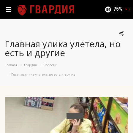
Текущий уровень угроз (на 08.08.2026):
Безопасно
75
7
Главная улика улетела, но
100
есть и другие
95
90
Главная
Гвардия
Новости
85
06.08.2026
Главная улика улетела, но есть и другие
75%
80
75
70
65
60
55
50
10.07
25.07
06.08