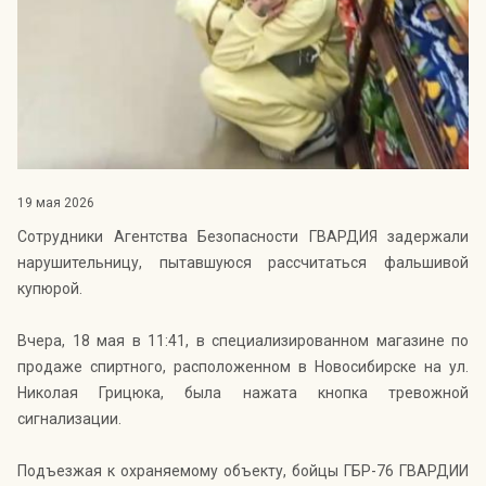
Индекс Безопасности ГВАРДИИ –
открытый проект Агентства Безопасности ГВАРДИЯ для
оценки уровня защищённости жителей города от
криминальных угроз.
Подробнее >>
19 мая 2026
Сотрудники Агентства Безопасности ГВАРДИЯ задержали
нарушительницу, пытавшуюся рассчитаться фальшивой
купюрой.
Вчера, 18 мая в 11:41, в специализированном магазине по
продаже спиртного, расположенном в Новосибирске на ул.
Николая Грицюка, была нажата кнопка тревожной
сигнализации.
Подъезжая к охраняемому объекту, бойцы ГБР-76 ГВАРДИИ