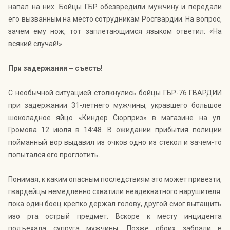
напал на них. Бойцы ГБР обезвредили мужчину и передали
его вызванным на место сотрудникам Росгвардии. На вопрос,
зачем ему нож, тот заплетающимся языком ответил: «На
всякий случай!».
При задержании – съесть!
С необычной ситуацией столкнулись бойцы ГБР-76 ГВАРДИИ
при задержании 31-летнего мужчины, укравшего большое
шоколадное яйцо «Киндер Сюрприз» в магазине на ул.
Громова 12 июля в 14:48. В ожидании прибытия полиции
пойманный вор выдавил из очков одно из стекол и зачем-то
попытался его проглотить.
Понимая, к каким опасным последствиям это может привезти,
гвардейцы немедленно схватили неадекватного нарушителя:
пока один боец крепко держал голову, другой смог вытащить
изо рта острый предмет. Вскоре к месту инцидента
подъехала супруга мужчины. Позже обоих забрали в