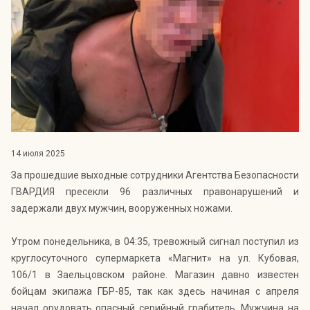
Индекс Безопасности ГВАРДИИ –
открытый проект Агентства Безопасности ГВАРДИЯ для
оценки уровня защищённости жителей города от
криминальных угроз.
Подробнее >>
14 июля 2025
За прошедшие выходные сотрудники Агентства Безопасности
ГВАРДИЯ пресекли 96 различных правонарушений и
задержали двух мужчин, вооруженных ножами.
Утром понедельника, в 04:35, тревожный сигнал поступил из
круглосуточного супермаркета «Магнит» на ул. Кубовая,
106/1 в Заельцовском районе. Магазин давно известен
бойцам экипажа ГБР-85, так как здесь начиная с апреля
начал орудовать опасный серийный грабитель. Мужчина на