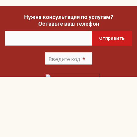
Нужна консультация по услугам?
Оставьте ваш телефон
Отправить
Введите код:
*
Поменять
картинку
Нажимая на кнопку «Отправить», вы даете согласие на обработку своих
Пользовательским соглашением
персональных данных и согласие с
и
Политикой конфиденциальности