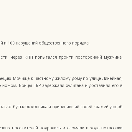
ий и 108 нарушений общественного порядка.
ости, через КПП попытался пройти посторонний мужчина.
танцию Мочище к частному жилому дому по улице Линейная,
 ножом. Бойцы ГБР задержали хулигана и доставили его в
колько бутылок коньяка и причинивший своей кражей ущерб
звых посетителей подрались и сломали в ходе потасовки