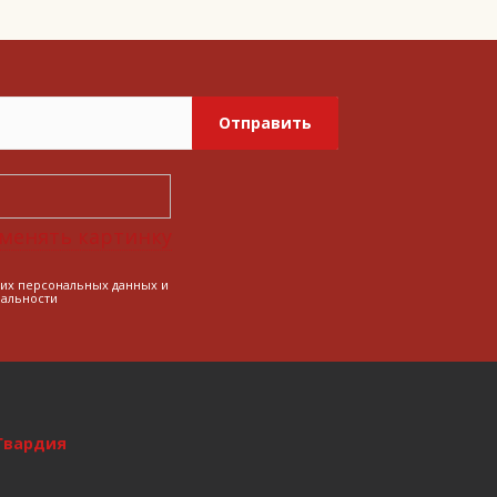
Отправить
менять картинку
оих персональных данных и
альности
Гвардия