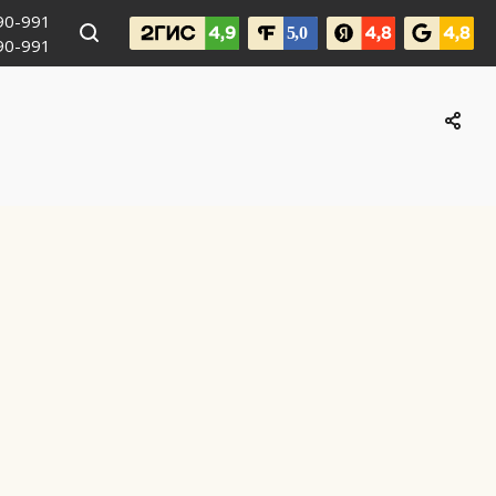
990-991
090-991