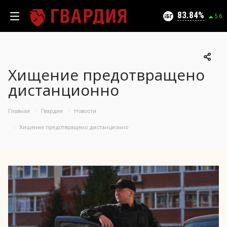
Текущий уровень угроз (на 10.08.2026):
Безопасно
83.84
5.6
Хищение предотвращено
100
дистанционно
95
09.08.2026
90
83.84%
Главная
Гвардия
Новости
85
Хищение предотвращено дистанционно
80
75
70
65
60
55
50
12.07
27.07
09.08