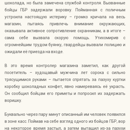
шоколада, но была замечена службой контроля. Вызванные
бойцы ГБР задержали воровку. Пойманная с поличным
устроила настоящую истерику – громко кричала на весь
магазин, пытаясь привлечь внимание окружающих,
оказывала активное сопротивление охранникам, а в итоге –
сама себе вызвала скорую помощь. Утихомирив с
огромнейшим трудом буянку, гвардейцы вызвали полицию и
ожидали её приезда на входе.
В это время контролер магазина заметил, как другой
посетитель – худощавый мужчина лет сорока с сильно
трясущимися руками – пытается спрятать за пазуху куртки
коробку шоколадных конфет, явно намереваясь её украсть.
Он сообщил бойцам его приметы и попросил их задержать
воришку.
Буквально через пару минут описанный им человек появился
в зоне касс. Поймав на себе взгляд одного из бойцов ГБР, вор
на некоторое время застыл, а затем вытащил из-за пазухи