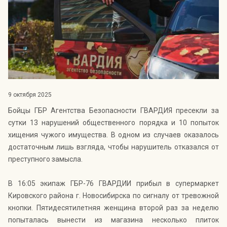
Индекс Безопасности ГВАРДИИ –
открытый проект Агентства Безопасности ГВАРДИЯ для
оценки уровня защищённости жителей города от
криминальных угроз.
Подробнее >>
9 октября 2025
Бойцы ГБР Агентства Безопасности ГВАРДИЯ пресекли за
сутки 13 нарушений общественного порядка и 10 попыток
хищения чужого имущества. В одном из случаев оказалось
достаточным лишь взгляда, чтобы нарушитель отказался от
преступного замысла.
В 16:05 экипаж ГБР-76 ГВАРДИИ прибыл в супермаркет
Кировского района г. Новосибирска по сигналу от тревожной
кнопки. Пятидесятилетняя женщина второй раз за неделю
попыталась вынести из магазина несколько плиток