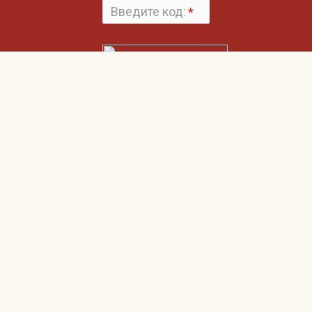
Введите код:
*
Поменять
картинку
Нажимая на кнопку «Отправить», вы даете согласие на обработку своих
Пользовательским соглашением
персональных данных и согласие с
и
Политикой конфиденциальности
Гвардия
О компании
Наши клиенты
Клиентам
Соглашение об использовании сайта