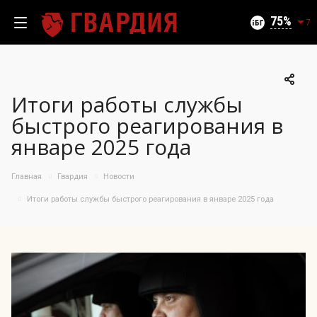
Текущий уровень угроз (на 09.08.2026):
Безопасно
75
7
Итоги работы службы
100
быстрого реагирования в
95
январе 2025 года
90
85
06.08.2026
Главная
Гвардия
Новости
75%
80
75
Итоги работы службы быстрого реагирования в январе 2025 года
70
65
60
55
50
10.07
25.07
06.08