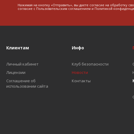
Нажимая на кнопку «Отправить», вы даете согласие на обработку св
согласие с
Пользовательским соглашением
и
Политикой конфиденци
Клиентам
Инфо
Личный кабинет
Клуб безопасности
Лицензии
Новости
Соглашение об
Контакты
использовании сайта