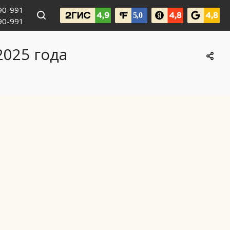
990-991
090-991
2025 года