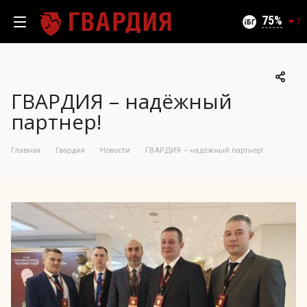
Текущий уровень угроз (на 09.08.2026):
Безопасно
75
7
ГВАРДИЯ – надёжный
100
партнер!
95
90
Главная
Гвардия
Новости
ГВАРДИЯ – надёжный партнер!
85
06.08.2026
75%
80
75
70
65
60
55
50
11.07
26.07
06.08