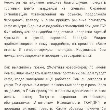
Несмотря на видимое внешнее благополучие, покидать
торговый центр гвардейцы не спешили. Охранная
сигнализация, установленная на объекте, продолжала
передавать тревогу, и было принято решение осмотреть
кафе изнутри. В одном из подсобных помещений бойцами ГБР
был обнаружен прячущийся под столом неопрятно одетый
мужчина с густой, заросшей бородой. Увидев
приближающихся к нему гвардейцев, он произнес: «Всем
стоять. Я генерал-адмирал полиции». Нарушитель был
немедленно задержан и передан правоохранителям.
Как выяснилось позже, 29-летний новосибирец по имени
Роман, явно находясь в нетрезвом состоянии, зашёл в туалет
кафе, когда заведение ещё работало. Там он согрелся и
уснул. Тем временем персонал закончил работу и разошёлся
по домам, а Рома проснулся в полном одиночестве и стал
искать выход. Тогда-то охранная сигнализация,
обслуживаемая Агентством Безопасности ГВАРДИЯ, и
передала сигналы тревоги. Каким образом покинул бы