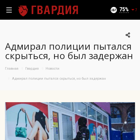
Текущий уровень угроз (на 08.08.2026):
Безопасно
75
7
Адмирал полиции пытался
100
скрыться, но был задержан
95
90
Главная
Гвардия
Новости
85
06.08.2026
Адмирал полиции пытался скрыться, но был задержан
75%
80
75
70
65
60
55
50
10.07
25.07
06.08