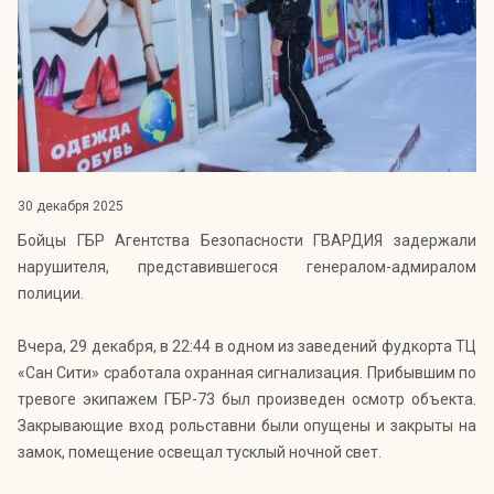
Индекс Безопасности ГВАРДИИ –
открытый проект Агентства Безопасности ГВАРДИЯ для
оценки уровня защищённости жителей города от
криминальных угроз.
Подробнее >>
30 декабря 2025
Бойцы ГБР Агентства Безопасности ГВАРДИЯ задержали
нарушителя, представившегося генералом-адмиралом
полиции.
Вчера, 29 декабря, в 22:44 в одном из заведений фудкорта ТЦ
«Сан Сити» сработала охранная сигнализация. Прибывшим по
тревоге экипажем ГБР-73 был произведен осмотр объекта.
Закрывающие вход рольставни были опущены и закрыты на
замок, помещение освещал тусклый ночной свет.