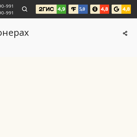
990-991
090-991
онерах