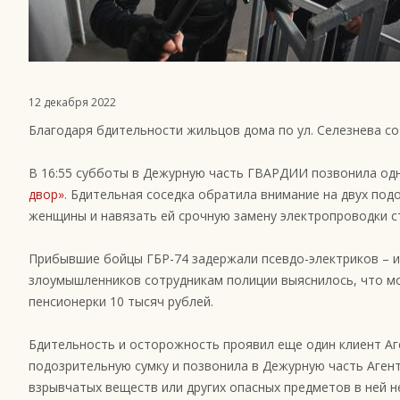
12 декабря 2022
Благодаря бдительности жильцов дома по ул. Селезнева с
В 16:55 субботы в Дежурную часть ГВАРДИИ позвонила одна
двор»
. Бдительная соседка обратила внимание на двух по
женщины и навязать ей срочную замену электропроводки с
Прибывшие бойцы ГБР-74 задержали псевдо-электриков – ими
злоумышленников сотрудникам полиции выяснилось, что мош
пенсионерки 10 тысяч рублей.
Бдительность и осторожность проявил еще один клиент Аге
подозрительную сумку и позвонила в Дежурную часть Аген
взрывчатых веществ или других опасных предметов в ней 