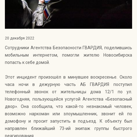
Индекс Безопасности ГВАРДИИ –
открытый проект Агентства Безопасности ГВАРДИЯ для
оценки уровня защищённости жителей города от
криминальных угроз.
Подробнее >>
20 декабря 2022
Сотрудники Агентства Безопасности ГВАРДИЯ, поделившись
мобильным интернетом, помогли жителю Новосибирска
попасть к себе домой.
Этот инцидент произошёл в минувшее воскресенье. Около
часа ночи в дежурную часть АБ ГВАРДИЯ поступил
телефонный звонок от жительницы дома 12/1 по ул.
Новогодняя, пользующейся услугой Агентства «Безопасный
двор». Она сообщила, что какой-то незнакомый человек,
возможно наркоман или злоумышленник, звонит ей по
домофону и просит запустить в подъезд. К объекту был
направлен ближайший 73-ий экипаж группы быстрого
реагирования.