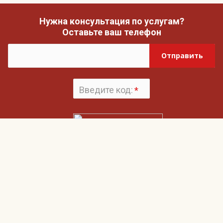
Нужна консультация по услугам?
Оставьте ваш телефон
Отправить
Введите код:
*
Поменять
картинку
Нажимая на кнопку «Отправить», вы даете согласие на обработку своих
Пользовательским соглашением
персональных данных и согласие с
и
Политикой конфиденциальности
Гвардия