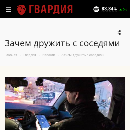
Текущий уровень угроз (на 10.08.2026):
Безопасно
83.84
5.6
Зачем дружить с соседями
100
95
Главная
Гвардия
Новости
Зачем дружить с соседями
09.08.2026
90
83.84%
85
80
75
70
65
60
55
50
12.07
27.07
09.08