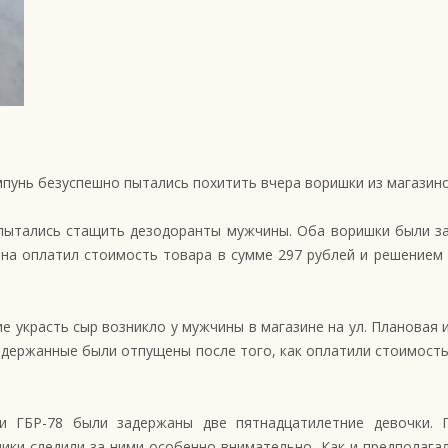
ампунь безуспешно пытались похитить вчера воришки из магази
пытались стащить дезодоранты мужчины. Оба воришки были за
на оплатил стоимость товара в сумме 297 рублей и решением
 украсть сыр возникло у мужчины в магазине на ул. Плановая и
Задержанные были отпущены после того, как оплатили стоимост
и ГБР-78 были задержаны две пятнадцатилетние девочки. 
ики следили за ними особенно внимательно. Как и предполагал