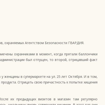
нов, охраняемых Агентством Безопасности ГВАРДИЯ.
мечены охранниками в момент, когда прятали баллончики
 администрации был отпущен, то второй, отрицавший факт
 у женщины в супермаркете на ул. 25 лет Октября. И в том,
ь продукта. Отрицать свою причастность к попытке хищения
После их предыдущих визитов в магазин там регулярно
ось, школьницы вновь совершили хищение. В этот раз они