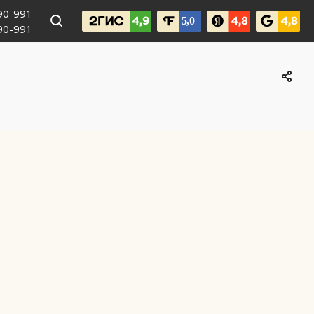
990-991
090-991