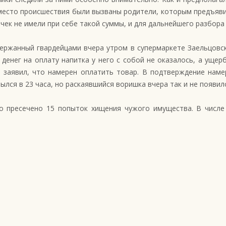
 место происшествия были вызваны родители, которым предъяв
ек не имели при себе такой суммы, и для дальнейшего разбора
ержанный гвардейцами вчера утром в супермаркете Заельцовс
 денег на оплату напитка у него с собой не оказалось, а уще
 и заявил, что намерен оплатить товар. В подтверждение нам
лся в 23 часа, но раскаявшийся воришка вчера так и не появил
 пресечено 15 попыток хищения чужого имущества. В числе 