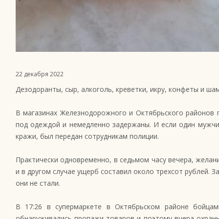
22 декабря 2022
Дезодоранты, сыр, алкоголь, креветки, икру, конфеты и ш
В магазинах Железнодорожного и Октябрьского районов 
под одеждой и немедленно задержаны. И если один мужчи
кражи, был передан сотрудникам полиции.
Практически одновременно, в седьмом часу вечера, желание
и в другом случае ущерб составил около трехсот рублей. 
они не стали.
В 17:26 в супермаркете в Октябрьском районе бойцам
обнаруживались пропажи товаров и поэтому вчера охранн