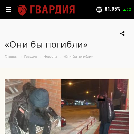
Текущий уровень угроз (на 06.08.2026):
Безопасно
81.95
6.2
«Они бы погибли»
100
95
Главная
Гвардия
Новости
«Они бы погибли»
90
05.08.2026
81.95%
85
80
75
70
65
60
55
50
08.07
23.07
05.08