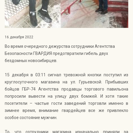
Индекс Безопасности ГВАРДИИ –
открытый проект Агентства Безопасности ГВАРДИЯ для
оценки уровня защищённости жителей города от
криминальных угроз.
Подробнее >>
16 декабря 2022
Во время очередного дежурства сотрудники Агентства
Безопасности ГВАРДИЯ предотвратили гибель двух
бездомных новосибирцев.
15 декабря в 03:11 сигнал тревожной кнопки поступил из
круглосуточного магазина на ул. Гурьевской. Прибывших
бойцов ГБР-74 Агентства продавцы торгового павильона
попросили вывести на улицу двух бомжей. И хотя такие
посетители – частые гости заведений торговли именно в
зимнее время, внимание гвардейцев все же привлекло
особое состояние мужчин.
То, что сотрудники магазина изначально приняли за