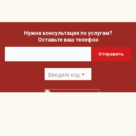
Нужна консультация по услугам?
Оставьте ваш телефон
Отправить
Введите код:
*
Поменять
картинку
Нажимая на кнопку «Отправить», вы даете согласие на обработку своих
Пользовательским соглашением
персональных данных и согласие с
и
Политикой конфиденциальности