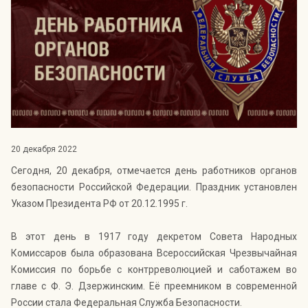
Индекс Безопасности ГВАРДИИ –
открытый проект Агентства Безопасности ГВАРДИЯ для
оценки уровня защищённости жителей города от
криминальных угроз.
Подробнее >>
20 декабря 2022
Сегодня, 20 декабря, отмечается день работников органов
безопасности Российской Федерации. Праздник установлен
Указом Президента РФ от 20.12.1995 г.
В этот день в 1917 году декретом Совета Народных
Комиссаров была образована Всероссийская Чрезвычайная
Комиссия по борьбе с контрреволюцией и саботажем во
главе с Ф. Э. Дзержинским. Её преемником в современной
России стала Федеральная Служба Безопасности.