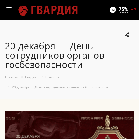
Текущий уровень угроз (на 07.08.2026):
Безопасно
75
7
20 декабря — День
100
сотрудников органов
95
госбезопасности
90
85
06.08.2026
Главная
Гвардия
Новости
75%
80
75
20 декабря — День сотрудников органов госбезопасности
70
65
60
55
50
09.07
24.07
06.08