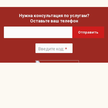
Нужна консультация по услугам?
Оставьте ваш телефон
Отправить
Введите код:
*
Поменять
картинку
Нажимая на кнопку «Отправить», вы даете согласие на обработку своих
Пользовательским соглашением
персональных данных и согласие с
и
Политикой конфиденциальности