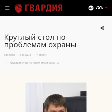
Текущий уровень угроз (на 08.08.2026):
Безопасно
75
7
Круглый стол по
100
проблемам охраны
95
90
Главная
Гвардия
Новости
85
06.08.2026
Круглый стол по проблемам охраны
75%
80
75
70
65
60
55
50
10.07
25.07
06.08